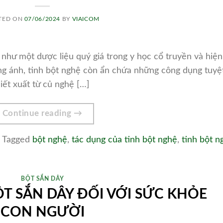
TED ON
07/06/2024
BY
VIAICOM
 như một dược liệu quý giá trong y học cổ truyền và hiện
óng ánh, tinh bột nghệ còn ẩn chứa những công dụng tuyệ
iết xuất từ củ nghệ […]
Continue reading
→
Tagged
bột nghệ
,
tác dụng của tinh bột nghệ
,
tinh bột n
BỘT SẮN DÂY
T SẮN DÂY ĐỐI VỚI SỨC KHỎE
CON NGƯỜI