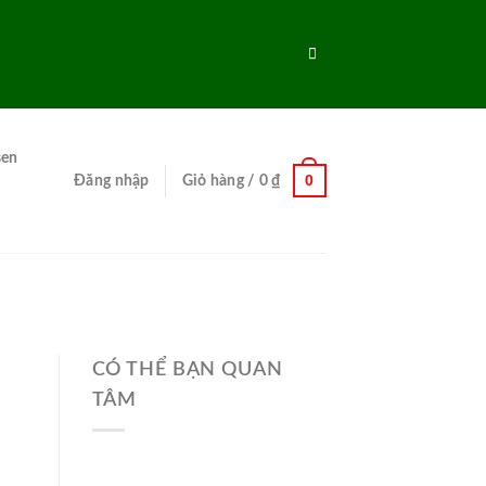
sen
0
Đăng nhập
Giỏ hàng /
0
₫
CÓ THỂ BẠN QUAN
TÂM