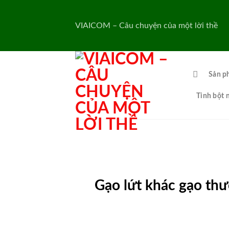
Skip
to
VIAICOM – Câu chuyện của một lời thề
content
Sản p
Tinh bột 
Gạo lứt khác gạo thư