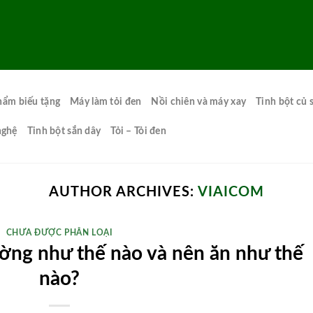
hẩm biếu tặng
Máy làm tỏi đen
Nồi chiên và máy xay
Tinh bột củ 
nghệ
Tinh bột sắn dây
Tỏi – Tỏi đen
AUTHOR ARCHIVES:
VIAICOM
CHƯA ĐƯỢC PHÂN LOẠI
ờng như thế nào và nên ăn như thế
nào?