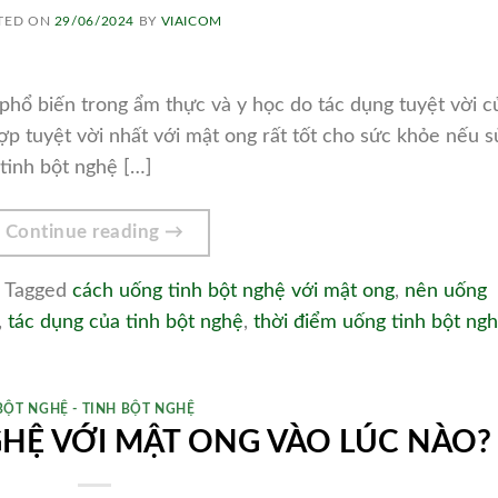
TED ON
29/06/2024
BY
VIAICOM
phổ biến trong ẩm thực và y học do tác dụng tuyệt vời c
ợp tuyệt vời nhất với mật ong rất tốt cho sức khỏe nếu s
tinh bột nghệ […]
Continue reading
→
Tagged
cách uống tinh bột nghệ với mật ong
,
nên uống
,
tác dụng của tinh bột nghệ
,
thời điểm uống tinh bột ng
BỘT NGHỆ - TINH BỘT NGHỆ
HỆ VỚI MẬT ONG VÀO LÚC NÀO?