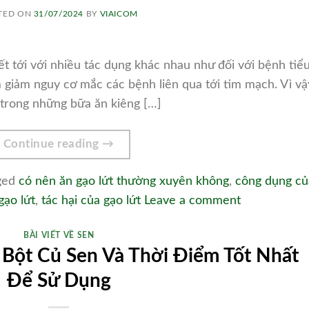
TED ON
31/07/2024
BY
VIAICOM
ết tới với nhiều tác dụng khác nhau như đối với bệnh tiể
 giảm nguy cơ mắc các bệnh liên qua tới tim mạch. Vì vậ
trong những bữa ăn kiêng […]
Continue reading
→
ged
có nên ăn gạo lứt thường xuyên không
,
công dụng củ
gạo lứt
,
tác hại của gạo lứt
Leave a comment
BÀI VIẾT VỀ SEN
Bột Củ Sen Và Thời Điểm Tốt Nhất
Để Sử Dụng