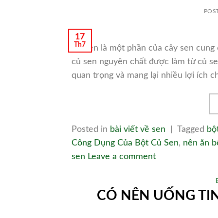
POS
17
Th7
Củ sen là một phần của cây sen cung c
củ sen nguyên chất được làm từ củ se
quan trọng và mang lại nhiều lợi ích c
Posted in
bài viết về sen
|
Tagged
bộ
Công Dụng Của Bột Củ Sen
,
nên ăn b
sen
Leave a comment
CÓ NÊN UỐNG TI