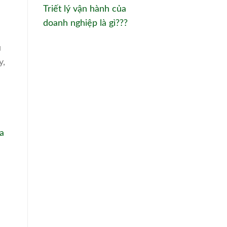
Triết lý vận hành của
doanh nghiệp là gì???
u
y,
a