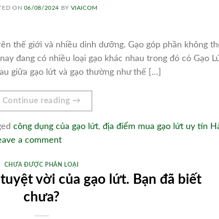
TED ON
06/08/2024
BY
VIAICOM
ên thế giới và nhiều dinh dưỡng. Gạo góp phần không th
nay đang có nhiều loại gạo khác nhau trong đó có Gạo L
au giữa gạo lứt và gạo thường như thế […]
Continue reading
→
ged
công dụng của gạo lứt
,
địa điểm mua gạo lứt uy tín H
eave a comment
CHƯA ĐƯỢC PHÂN LOẠI
 tuyệt vời của gạo lứt. Bạn đã biết
chưa?