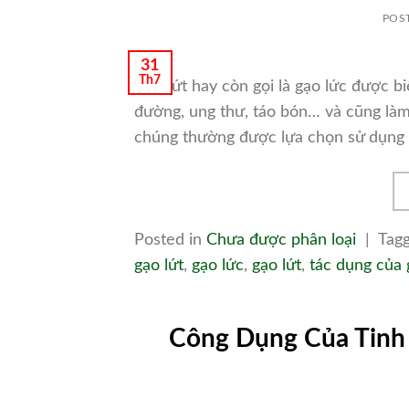
POS
31
Th7
Gạo lứt hay còn gọi là gạo lức được bi
đường, ung thư, táo bón… và cũng làm
chúng thường được lựa chọn sử dụng 
Posted in
Chưa được phân loại
|
Tag
gạo lứt
,
gạo lức
,
gạo lứt
,
tác dụng của 
Công Dụng Của Tinh 