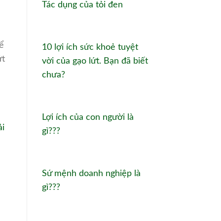
Tác dụng của tỏi đen
ể
10 lợi ích sức khoẻ tuyệt
ứt
vời của gạo lứt. Bạn đã biết
chưa?
Lợi ích của con người là
ải
gì???
Sứ mệnh doanh nghiệp là
gì???