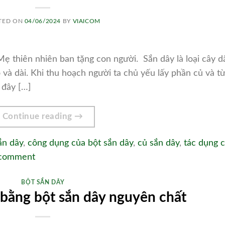
TED ON
04/06/2024
BY
VIAICOM
ẹ thiên nhiên ban tặng con người. Sắn dây là loại cây d
 và dài. Khi thu hoạch người ta chủ yếu lấy phần củ và từ
, đây […]
Continue reading
→
ắn dây
,
công dụng của bột sắn dây
,
củ sắn dây
,
tác dụng 
 comment
BỘT SẮN DÂY
 bằng bột sắn dây nguyên chất