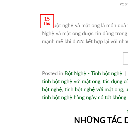
POS
15
Th6
Tinh bột nghệ và mật ong là món quà 
Nghệ và mật ong được tin dùng trong 
mạnh mẽ khi được kết hợp lại với nhau
Posted in
Bột Nghệ - Tinh bột nghệ
|
tinh bột nghệ với mật ong
,
tác dụng c
bột nghệ
,
tinh bột nghệ với mật ong
,
u
tinh bột nghệ hàng ngày có tốt không
NHỮNG TÁC D