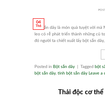
POS
04
Th6
Bột sắn dây là món quà tuyệt vời mà M
leo có rễ phát triển thành những củ to
đó người ta chiết xuất lấy bột sắn dây
Posted in
Bột sắn dây
|
Tagged
bột s
bột sắn dây
,
tinh bột sắn dây
Leave a
Thải độc cơ thể