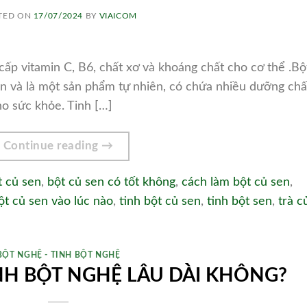
TED ON
17/07/2024
BY
VIAICOM
ấp vitamin C, B6, chất xơ và khoáng chất cho cơ thể .Bộ
n và là một sản phẩm tự nhiên, có chứa nhiều dưỡng chấ
ho sức khỏe. Tinh […]
Continue reading
→
t củ sen
,
bột củ sen có tốt không
,
cách làm bột củ sen
,
ột củ sen vào lúc nào
,
tinh bột củ sen
,
tinh bột sen
,
trà c
BỘT NGHỆ - TINH BỘT NGHỆ
NH BỘT NGHỆ LÂU DÀI KHÔNG?