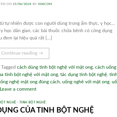
TED ON
15/06/2024
BY
VIAICOM
từ tự nhiên được con người dùng trong ẩm thực, y học…
y học dân gian, các bài thuốc chữa bênh có công dụng
 đem lại hiệu quả rất […]
Continue reading
→
Tagged
cách dùng tinh bột nghệ với mật ong
,
cách uống
ủa tinh bột nghệ với mật ong
,
tác dụng tinh bột nghệ
,
tin
ống nghệ mật ong đúng cách
,
uống nghê với mật ong
,
uố
Leave a comment
BỘT NGHỆ - TINH BỘT NGHỆ
ỤNG CỦA TINH BỘT NGHỆ