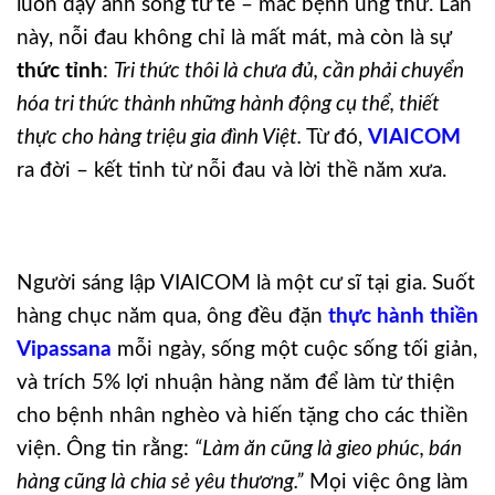
luôn dạy anh sống tử tế – mắc bệnh ung thư. Lần
này, nỗi đau không chỉ là mất mát, mà còn là sự
thức tỉnh
:
Tri thức thôi là chưa đủ, cần phải chuyển
hóa tri thức thành những hành động cụ thể, thiết
thực cho hàng triệu gia đình Việt.
Từ đó,
VIAICOM
ra đời – kết tinh từ nỗi đau và lời thề năm xưa.
Người sáng lập VIAICOM là một cư sĩ tại gia. Suốt
hàng chục năm qua, ông đều đặn
thực hành thiền
Vipassana
mỗi ngày, sống một cuộc sống tối giản,
và trích 5% lợi nhuận hàng năm để làm từ thiện
cho bệnh nhân nghèo và hiến tặng cho các thiền
viện. Ông tin rằng:
“Làm ăn cũng là gieo phúc, bán
hàng cũng là chia sẻ yêu thương.”
Mọi việc ông làm