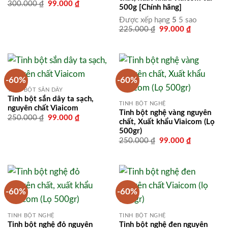
Giá
Giá
300.000
₫
99.000
₫
500g [Chính hãng]
gốc
hiện
là:
tại
Được xếp hạng
5
5 sao
300.000 ₫.
là:
Giá
Giá
225.000
₫
99.000
₫
99.000 ₫.
gốc
hiện
là:
tại
225.000 ₫.
là:
99.000 ₫.
-60%
-60%
TINH BỘT SẮN DÂY
Tinh bột sắn dây ta sạch,
TINH BỘT NGHỆ
nguyên chất Viaicom
Tinh bột nghệ vàng nguyên
Giá
Giá
250.000
₫
99.000
₫
chất, Xuất khẩu Viaicom (Lọ
gốc
hiện
500gr)
là:
tại
250.000 ₫.
là:
Giá
Giá
250.000
₫
99.000
₫
99.000 ₫.
gốc
hiện
là:
tại
250.000 ₫.
là:
99.000 ₫.
-60%
-60%
TINH BỘT NGHỆ
TINH BỘT NGHỆ
Tinh bột nghệ đỏ nguyên
Tinh bột nghệ đen nguyên