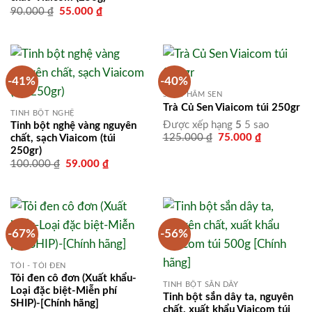
gốc
hiện
Giá
Giá
90.000
₫
55.000
₫
là:
tại
gốc
hiện
99.000 ₫.
là:
là:
tại
59.000 ₫.
90.000 ₫.
là:
55.000 ₫.
-41%
-40%
SẢN PHẨM SEN
Trà Củ Sen Viaicom túi 250gr
TINH BỘT NGHỆ
Được xếp hạng
5
5 sao
Tinh bột nghệ vàng nguyên
Giá
Giá
125.000
₫
75.000
₫
chất, sạch Viaicom (túi
gốc
hiện
250gr)
là:
tại
Giá
Giá
100.000
₫
59.000
₫
125.000 ₫.
là:
gốc
hiện
75.000 ₫.
là:
tại
100.000 ₫.
là:
59.000 ₫.
-67%
-56%
TỎI - TỎI ĐEN
Tỏi đen cô đơn (Xuất khẩu-
TINH BỘT SẮN DÂY
Loại đặc biệt-Miễn phí
Tinh bột sắn dây ta, nguyên
SHIP)-[Chính hãng]
chất, xuất khẩu Viaicom túi