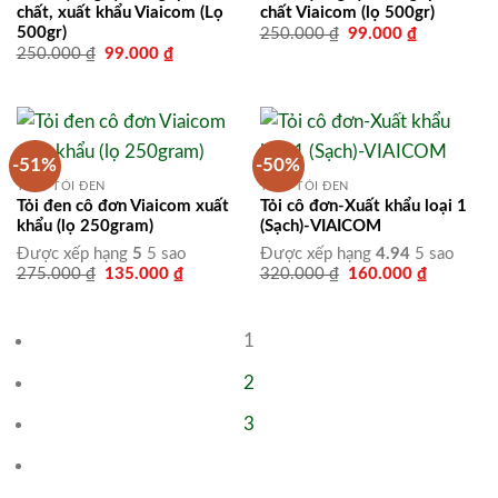
chất, xuất khẩu Viaicom (Lọ
chất Viaicom (lọ 500gr)
500gr)
Giá
Giá
250.000
₫
99.000
₫
gốc
hiện
Giá
Giá
250.000
₫
99.000
₫
là:
tại
gốc
hiện
250.000 ₫.
là:
là:
tại
99.000 ₫.
250.000 ₫.
là:
99.000 ₫.
-51%
-50%
TỎI - TỎI ĐEN
TỎI - TỎI ĐEN
Tỏi đen cô đơn Viaicom xuất
Tỏi cô đơn-Xuất khẩu loại 1
khẩu (lọ 250gram)
(Sạch)-VIAICOM
Được xếp hạng
5
5 sao
Được xếp hạng
4.94
5 sao
Giá
Giá
Giá
Giá
275.000
₫
135.000
₫
320.000
₫
160.000
₫
gốc
hiện
gốc
hiện
là:
tại
là:
tại
275.000 ₫.
là:
320.000 ₫.
là:
135.000 ₫.
160.000 
1
2
3