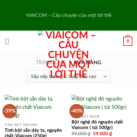
Skip
to
VIAICOM – Câu chuyện của một lời thề
content
0
TRANG CHỦ
/
CỬA HÀNG
-39%
-40%
TINH BỘT NGHỆ
Bột nghệ đỏ nguyên chất
TINH BỘT SẮN DÂY
Viaicom ( túi 500gr)
Tinh bột sắn dây ta, nguyên
Giá
Giá
99.000
₫
59.000
₫
chất-Viaicom (250g)