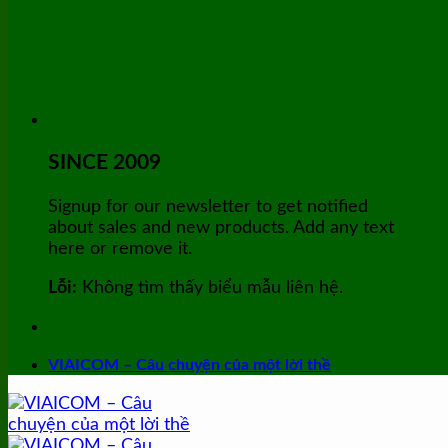
SINCE 2009
Signup for our newsletter to get notified
about sales and new products. Add any text
here or remove it.
Lỗi:
Không tìm thấy biểu mẫu liên hệ.
VIAICOM – Câu chuyện của một lời thề