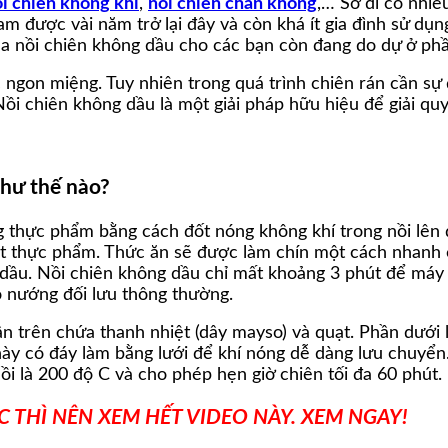
i chiên không khí
,
nồi chiên chân không
,… Sở dĩ có nhiề
 được vài năm trở lại đây và còn khá ít gia đình sử dụng.
ủa nồi chiên không dầu cho các bạn còn đang do dự ở phầ
ngon miệng. Tuy nhiên trong quá trình chiên rán cần sự
i chiên không dầu là một giải pháp hữu hiệu để giải quy
như thế nào?
àng thực phẩm bằng cách đốt nóng không khí trong nồi lên
 thực phẩm. Thức ăn sẽ được làm chín một cách nhanh 
g dầu. Nồi chiên không dầu chỉ mất khoảng 3 phút để má
ò nướng đối lưu thông thường.
 trên chứa thanh nhiệt (dây mayso) và quạt. Phần dưới l
y có đáy làm bằng lưới để khí nóng dễ dàng lưu chuyển. N
i là 200 độ C và cho phép hẹn giờ chiên tối đa 60 phút.
 THÌ NÊN XEM HẾT VIDEO NÀY. XEM NGAY!