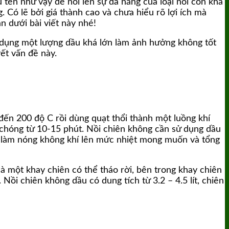
u tên như vậy để nói lên sự đa năng của loại nồi còn khá
 Có lẽ bởi giá thành cao và chưa hiểu rõ lợi ích mà
n dưới bài viết này nhé!
 dụng một lượng dầu khá lớn làm ảnh hưởng không tốt
ết vấn đề này.
 đến 200 độ C rồi dùng quạt thổi thành một luồng khí
chóng từ 10-15 phút. Nồi chiên không cần sử dụng dầu
y làm nóng không khí lên mức nhiệt mong muốn và tổng
à một khay chiên có thể tháo rời, bên trong khay chiên
ồi chiên không dầu có dung tích từ 3.2 – 4.5 lít, chiên