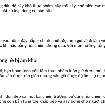
g dầu để sấy khô thực phẩm, sấy trái cây, chế biến các
ất cứ loại dụng cụ nào nữa.
ho vào nồi – đậy nắp – chỉnh nhiệt độ, hẹn giờ và đi làm
ác khi nấu bằng nồi chiên không dầu. Với món nướng, tổn
ng hề bị ám khói
hói, bạn hoàn toàn yên tâm thực phẩm luôn giữ được mùi 
dầu vẫn được rán giòn nhưng vẫn giữ được độ ẩm, sự ngo
hi dọn dẹp cả một bãi chiến trường. Sử dụng nồi chiên 
ông còn bắn tung tóe khắp bếp và gây bỏng cho người ch