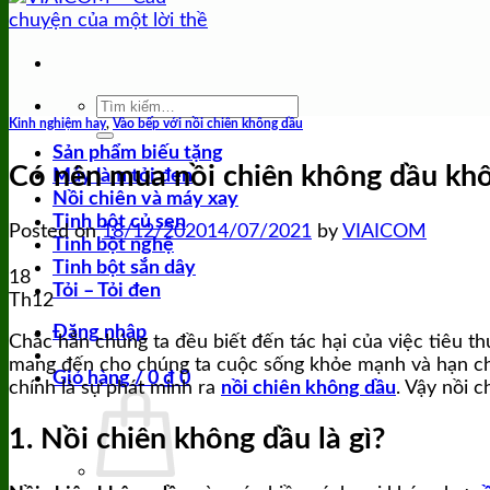
Tìm
Kinh nghiệm hay
,
Vào bếp với nồi chiên không dầu
kiếm:
Sản phẩm biếu tặng
Có nên mua nồi chiên không dầu kh
Máy làm tỏi đen
Nồi chiên và máy xay
Tinh bột củ sen
Posted on
18/12/2020
14/07/2021
by
VIAICOM
Tinh bột nghệ
Tinh bột sắn dây
18
Tỏi – Tỏi đen
Th12
Đăng nhập
Chắc hẳn chúng ta đều biết đến tác hại của việc tiêu 
mang đến cho chúng ta cuộc sống khỏe mạnh và hạn ch
Giỏ hàng /
0
₫
0
chính là sự phát minh ra
nồi chiên không dầu
. Vậy nồi 
1. Nồi chiên không dầu là gì?