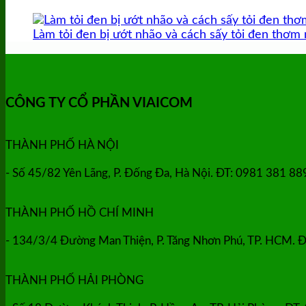
Làm tỏi đen bị ướt nhão và cách sấy tỏi đen thơm
CÔNG TY CỔ PHẦN VIAICOM
THÀNH PHỐ HÀ NỘI
- Số 45/82 Yên Lãng, P. Đống Đa, Hà Nội. ĐT: 0981 381 8
THÀNH PHỐ HỒ CHÍ MINH
- 134/3/4 Đường Man Thiện, P. Tăng Nhơn Phú, TP. HCM. Đ
THÀNH PHỐ HẢI PHÒNG