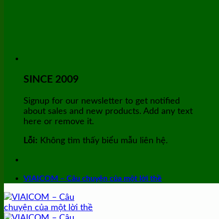
SINCE 2009
Signup for our newsletter to get notified
about sales and new products. Add any text
here or remove it.
Lỗi:
Không tìm thấy biểu mẫu liên hệ.
VIAICOM – Câu chuyện của một lời thề