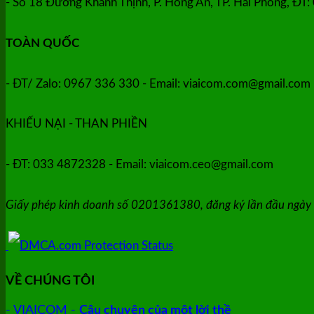
- Số 18 Đường Khánh Thịnh, P. Hồng An, TP. Hải Phòng, ĐT
TOÀN QUỐC
- ĐT/ Zalo: 0967 336 330 - Email: viaicom.com@gmail.com
KHIẾU NẠI - THAN PHIỀN
- ĐT: 033 4872328 - Email: viaicom.ceo@gmail.com
Giấy phép kinh doanh số 0201361380, đăng ký lần đầu ngày
VỀ CHÚNG TÔI
- VIAICOM -
Câu chuyện của một lời thề