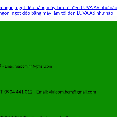
 ngon, ngọt dẻo bằng máy làm tỏi đen LUVA A6 như nào
89
- Email: viaicom.hn@gmail.com
T: 0904 441 012 - Email: viaicom.hcm@gmail.com