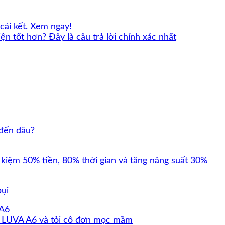
cái kết. Xem ngay!
n tốt hơn? Đây là câu trả lời chính xác nhất
 đến đâu?
 kiệm 50% tiền, 80% thời gian và tăng năng suất 30%
bụi
n LUVA A6 và tỏi cô đơn mọc mầm