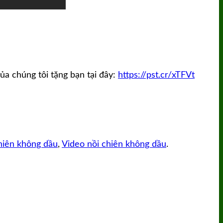
a chúng tôi tặng bạn tại đây:
https://pst.cr/xTFVt
hiên không dầu
,
Video nồi chiên không dầu
.