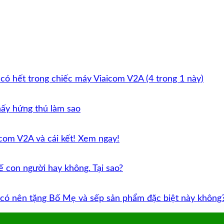
có hết trong chiếc máy Viaicom V2A (4 trong 1 này)
hấy hứng thú làm sao
icom V2A và cái kết! Xem ngay!
hế con người hay không. Tại sao?
có nên tặng Bố Mẹ và sếp sản phẩm đặc biệt này không