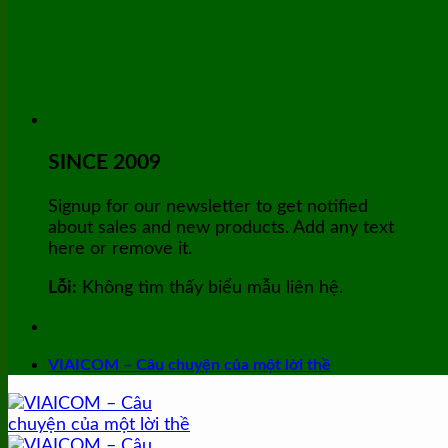
SINCE 2009
Signup for our newsletter to get notified
about sales and new products. Add any text
here or remove it.
Lỗi:
Không tìm thấy biểu mẫu liên hệ.
VIAICOM – Câu chuyện của một lời thề