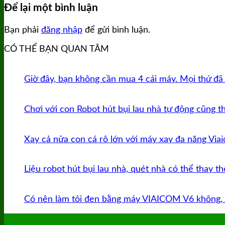
Để lại một bình luận
Bạn phải
đăng nhập
để gửi bình luận.
CÓ THỂ BẠN QUAN TÂM
Giờ đây, bạn không cần mua 4 cái máy. Mọi thứ đã 
Chơi với con Robot hút bụi lau nhà tự động cũng t
Xay cả nửa con cá rô lớn với máy xay đa năng Via
Liệu robot hút bụi lau nhà, quét nhà có thể thay t
Có nên làm tỏi đen bằng máy VIAICOM V6 không, 