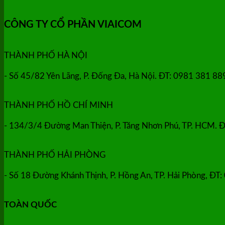
CÔNG TY CỔ PHẦN VIAICOM
THÀNH PHỐ HÀ NỘI
- Số 45/82 Yên Lãng, P. Đống Đa, Hà Nội. ĐT: 0981 381 8
THÀNH PHỐ HỒ CHÍ MINH
- 134/3/4 Đường Man Thiện, P. Tăng Nhơn Phú, TP. HCM. Đ
THÀNH PHỐ HẢI PHÒNG
- Số 18 Đường Khánh Thịnh, P. Hồng An, TP. Hải Phòng, ĐT
TOÀN QUỐC