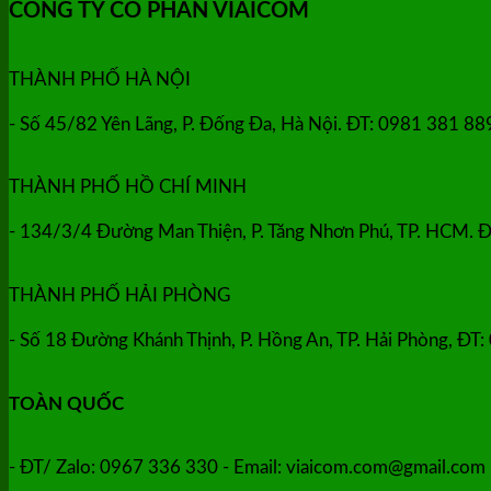
CÔNG TY CỔ PHẦN VIAICOM
THÀNH PHỐ HÀ NỘI
- Số 45/82 Yên Lãng, P. Đống Đa, Hà Nội. ĐT: 0981 381 8
THÀNH PHỐ HỒ CHÍ MINH
- 134/3/4 Đường Man Thiện, P. Tăng Nhơn Phú, TP. HCM. Đ
THÀNH PHỐ HẢI PHÒNG
- Số 18 Đường Khánh Thịnh, P. Hồng An, TP. Hải Phòng, ĐT
TOÀN QUỐC
- ĐT/ Zalo: 0967 336 330 - Email: viaicom.com@gmail.com