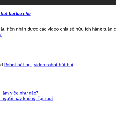
 hút bụi lau nhà
 tiên nhận được các video chia sẻ hữu ích hàng tuần củ
/
ed
Robot hút bụi
,
video robot hút bụi
.
 làm việc như nào?
n người hay không. Tại sao?