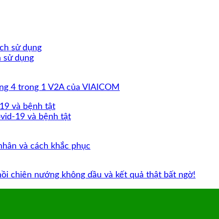
h sử dụng
ăng 4 trong 1 V2A của VIAICOM
vid-19 và bệnh tật
 nhân và cách khắc phục
i chiên nướng không dầu và kết quả thật bất ngờ!