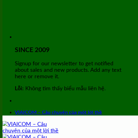
SINCE 2009
Signup for our newsletter to get notified
about sales and new products. Add any text
here or remove it.
Lỗi:
Không tìm thấy biểu mẫu liên hệ.
VIAICOM – Câu chuyện của một lời thề