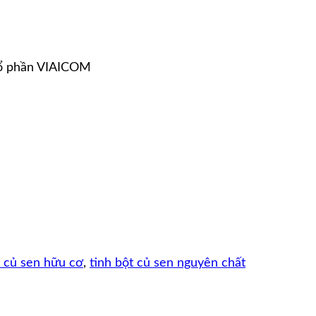
Cổ phần VIAICOM
t củ sen hữu cơ
,
tinh bột củ sen nguyên chất