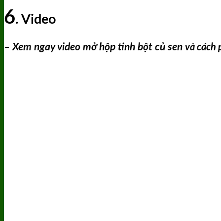
6
. Video
– Xem ngay video mở hộp
tinh bột củ sen
và cách 