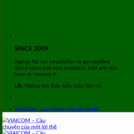
SINCE 2009
Signup for our newsletter to get notified
about sales and new products. Add any text
here or remove it.
Lỗi:
Không tìm thấy biểu mẫu liên hệ.
VIAICOM – Câu chuyện của một lời thề