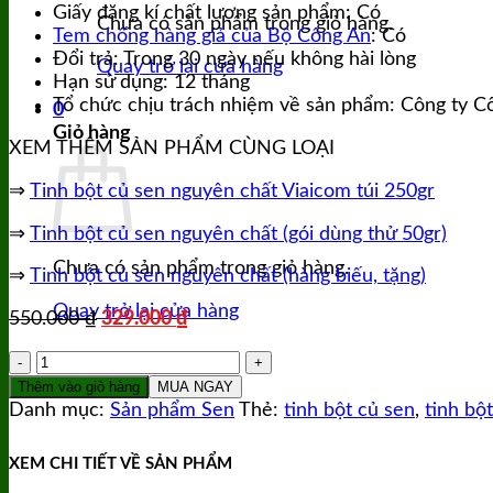
Giấy đăng kí chất lượng sản phẩm: Có
Chưa có sản phẩm trong giỏ hàng.
Tem chống hàng giả của Bộ Công An
: Có
Đổi trả: Trong 30 ngày nếu không hài lòng
Quay trở lại cửa hàng
Hạn sử dụng: 12 tháng
Tổ chức chịu trách nhiệm về sản phẩm: Công ty 
0
Giỏ hàng
XEM THÊM SẢN PHẨM CÙNG LOẠI
⇒
Tinh bột củ sen nguyên chất Viaicom túi 250gr
⇒
Tinh bột củ sen nguyên chất (gói dùng thử 50gr)
Chưa có sản phẩm trong giỏ hàng.
⇒
Tinh bột củ sen nguyên chất (hàng biếu, tặng)
Quay trở lại cửa hàng
Giá
Giá
550.000
₫
329.000
₫
gốc
hiện
Tinh
là:
tại
bột
550.000 ₫.
là:
Thêm vào giỏ hàng
MUA NGAY
củ
Danh mục:
Sản phẩm Sen
Thẻ:
tinh bột củ sen
,
tinh bộ
329.000 ₫.
sen
nguyên
XEM CHI TIẾT VỀ SẢN PHẨM
chất