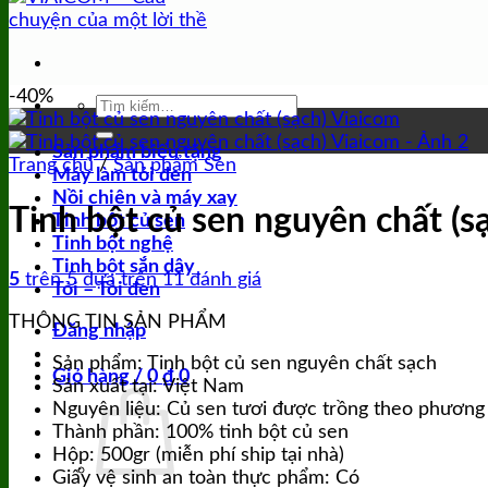
-40%
Tìm
kiếm:
Sản phẩm biếu tặng
Trang chủ
/
Sản phẩm Sen
Máy làm tỏi đen
Nồi chiên và máy xay
Tinh bột củ sen nguyên chất (s
Tinh bột củ sen
Tinh bột nghệ
Tinh bột sắn dây
5
trên 5 dựa trên
11
đánh giá
Tỏi – Tỏi đen
THÔNG TIN SẢN PHẨM
Đăng nhập
Sản phẩm: Tinh bột củ sen nguyên chất sạch
Giỏ hàng /
0
₫
0
Sản xuất tại: Việt Nam
Nguyên liệu: Củ sen tươi được trồng theo phương 
Thành phần: 100% tinh bột củ sen
Hộp: 500gr (miễn phí ship tại nhà)
Giấy vệ sinh an toàn thực phẩm: Có