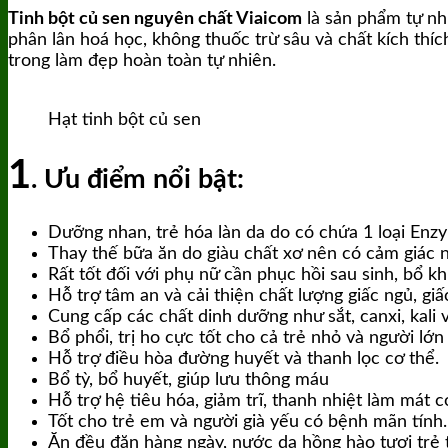
(sạch)
Tinh bột củ sen nguyên chất Viaicom
là sản phẩm tự nh
Viaicom
phân lân hoá học, không thuốc trừ sâu và chất kích thíc
số
trong làm đẹp hoàn toàn tự nhiên.
lượng
Hạt tinh bột củ sen
1
. Ưu điểm nổi bật:
Dưỡng nhan, trẻ hóa làn da do có chứa 1 loại Enzy
Thay thế bữa ăn do giàu chất xơ nên có cảm giác 
Rất tốt đối với phụ nữ cần phục hồi sau sinh, bổ khí
Hỗ trợ tâm an và cải thiện chất lượng giấc ngủ, giấ
Cung cấp các chất dinh dưỡng như sắt, canxi, kali v
Bổ phổi, trị ho cực tốt cho cả trẻ nhỏ và người lớn
Hỗ trợ điều hòa đường huyết và thanh lọc cơ thể.
Bổ tỳ, bổ huyết, giúp lưu thông máu
Hỗ trợ hệ tiêu hóa, giảm trĩ, thanh nhiệt làm mát c
Tốt cho trẻ em và người già yếu có bệnh mãn tính.
Ăn đều đặn hàng ngày, nước da hồng hào tươi trẻ 