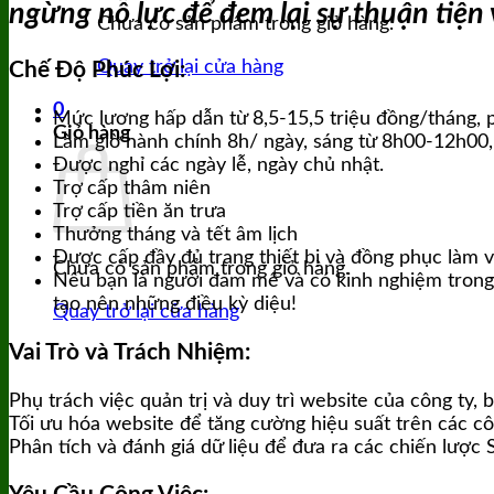
ngừng nỗ lực để đem lại sự thuận tiện
Chưa có sản phẩm trong giỏ hàng.
Quay trở lại cửa hàng
Chế Độ Phúc Lợi:
0
Mức lương hấp dẫn từ 8,5-15,5 triệu đồng/tháng, 
Giỏ hàng
Làm giờ hành chính 8h/ ngày, sáng từ 8h00-12h00, 
Được nghỉ các ngày lễ, ngày chủ nhật.
Trợ cấp thâm niên
Trợ cấp tiền ăn trưa
Thưởng tháng và tết âm lịch
Được cấp đầy đủ trang thiết bị và đồng phục làm v
Chưa có sản phẩm trong giỏ hàng.
Nếu bạn là người đam mê và có kinh nghiệm trong 
tạo nên những điều kỳ diệu!
Quay trở lại cửa hàng
Vai Trò và Trách Nhiệm:
Phụ trách việc quản trị và duy trì website của công ty, 
Tối ưu hóa website để tăng cường hiệu suất trên các cô
Phân tích và đánh giá dữ liệu để đưa ra các chiến lược 