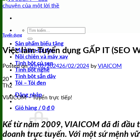
Tìm
Tuyển dụng
kiếm:
Sản phẩm biếu tặng
Việc làm-Tuyển dụng GẤP IT (SEO W
Máy làm tỏi đen
Nồi chiên và máy xay
Tinh bột củ sen
Posted on
20/02/2024
26/02/2024
by
VIAICOM
Tinh bột nghệ
Tinh bột sắn dây
20
Tỏi – Tỏi đen
Th2
Đăng nhập
VIAICOM – Tuyển trực tiếp!
Giỏ hàng /
0
₫
0
Kể từ năm 2009, VIAICOM đã đi đầu tro
doanh trực tuyến. Với một sứ mệnh vững