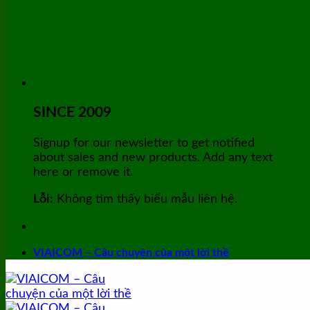
SINCE 2009
Signup for our newsletter to get notified
about sales and new products. Add any text
here or remove it.
Lỗi:
Không tìm thấy biểu mẫu liên hệ.
VIAICOM – Câu chuyện của một lời thề