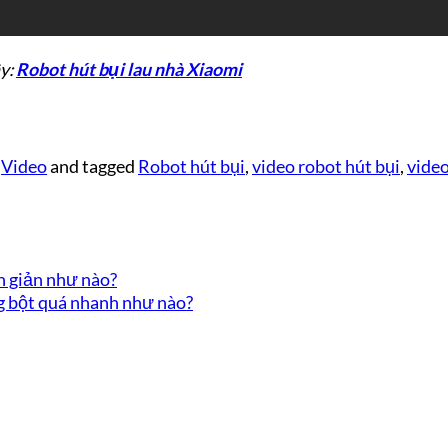
ây:
Robot hút bụi lau nhà Xiaomi
,
Video
and tagged
Robot hút bụi
,
video robot hút bụi
,
video
n giản như nào?
g bột quá nhanh như nào?