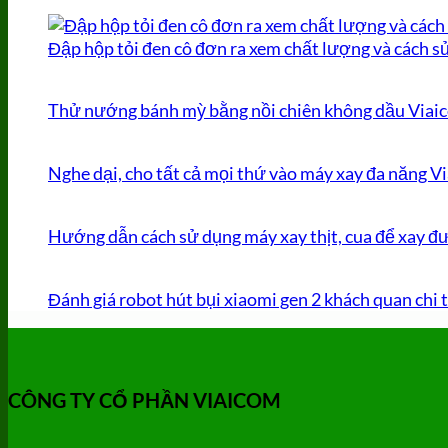
Đập hộp tỏi đen cô đơn ra xem chất lượng và cách s
Thử nướng bánh mỳ bằng nồi chiên không dầu Viaic
Nghe dại, cho tất cả mọi thứ vào máy xay đa năng Vi
Hướng dẫn cách sử dụng máy xay thịt, cua để xay đư
Đánh giá robot hút bụi xiaomi gen 2 khách quan chi 
CÔNG TY CỔ PHẦN VIAICOM