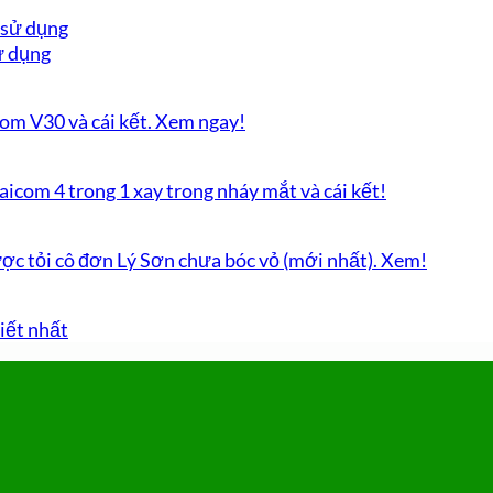
ử dụng
om V30 và cái kết. Xem ngay!
aicom 4 trong 1 xay trong nháy mắt và cái kết!
ợc tỏi cô đơn Lý Sơn chưa bóc vỏ (mới nhất). Xem!
tiết nhất