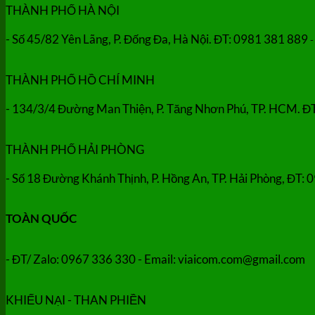
THÀNH PHỐ HÀ NỘI
- Số 45/82 Yên Lãng, P. Đống Đa, Hà Nội. ĐT: 0981 381 889
-
THÀNH PHỐ HỒ CHÍ MINH
- 134/3/4 Đường Man Thiện, P. Tăng Nhơn Phú, TP. HCM. Đ
THÀNH PHỐ HẢI PHÒNG
- Số 18 Đường Khánh Thịnh, P. Hồng An, TP. Hải Phòng, ĐT:
TOÀN QUỐC
- ĐT/ Zalo: 0967 336 330 - Email: viaicom.com@gmail.com
KHIẾU NẠI - THAN PHIỀN