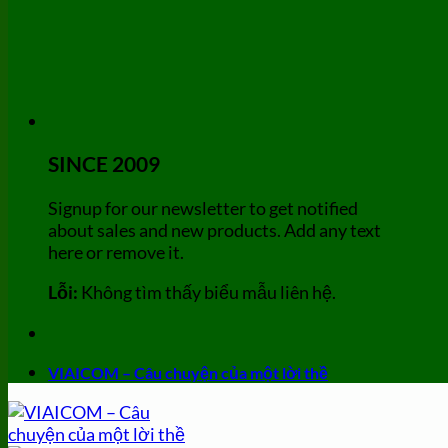
SINCE 2009
Signup for our newsletter to get notified
about sales and new products. Add any text
here or remove it.
Lỗi:
Không tìm thấy biểu mẫu liên hệ.
VIAICOM – Câu chuyện của một lời thề